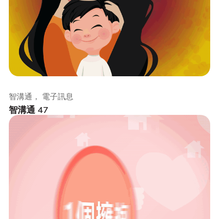
智溝通， 電子訊息
智溝通 47