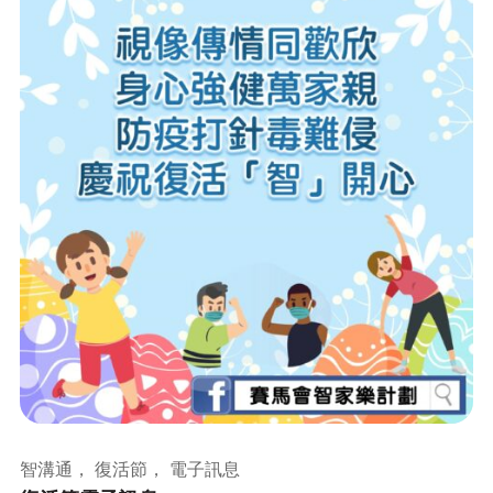
智溝通， 復活節， 電子訊息