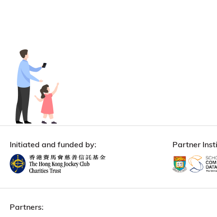
Initiated and funded by:
Partner Insti
Partners: