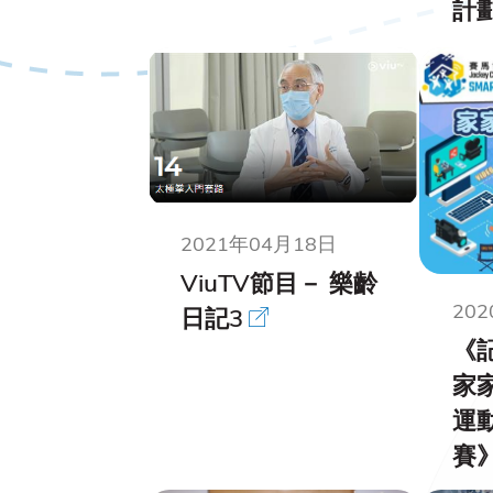
計
2021年04月18日
ViuTV節目－ 樂齡
20
日記3
《記
家
運
賽