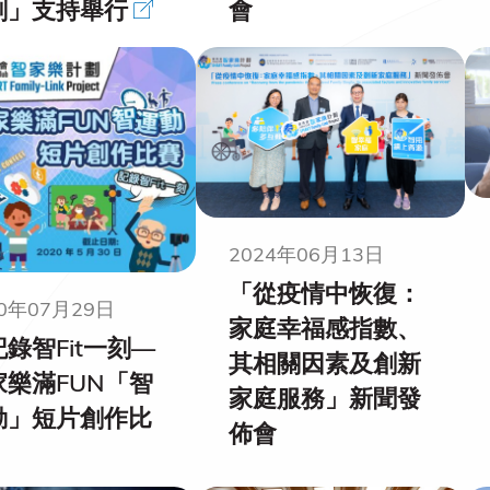
劃」支持舉行
會
2024年06月13日
「從疫情中恢復：
20年07月29日
家庭幸福感指數、
錄智Fit一刻—
其相關因素及創新
家樂滿FUN「智
家庭服務」新聞發
動」短片創作比
佈會
》