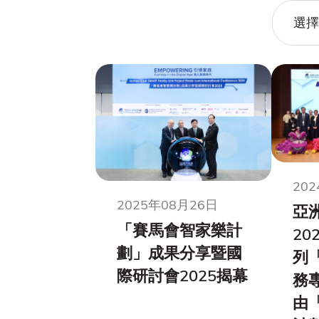
選擇
20
2025年08月26日
亞
「賽馬會智家樂計
20
劃」成果分享暨國
列
際研討會2025揭幕
務
由