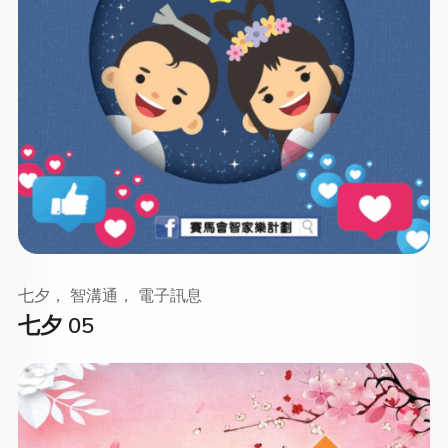
七夕， 智溝通， 電子訊息
七夕 05