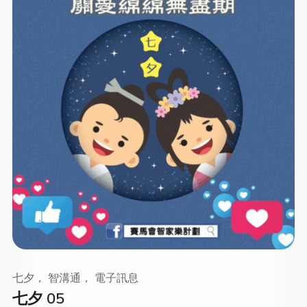
七夕， 智溝通， 電子訊息
七夕 05