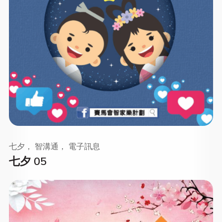
七夕， 智溝通， 電子訊息
七夕 05