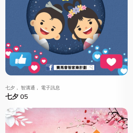
七夕， 智溝通， 電子訊息
七夕 05