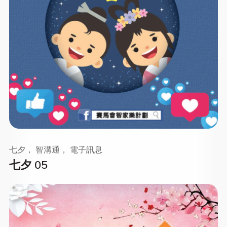
七夕， 智溝通， 電子訊息
七夕 05