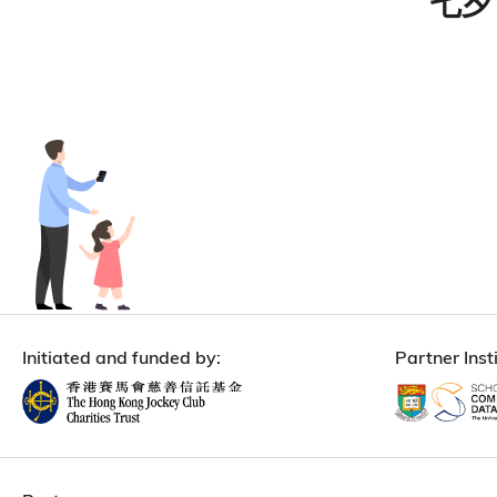
七夕 
Initiated and funded by:
Partner Insti