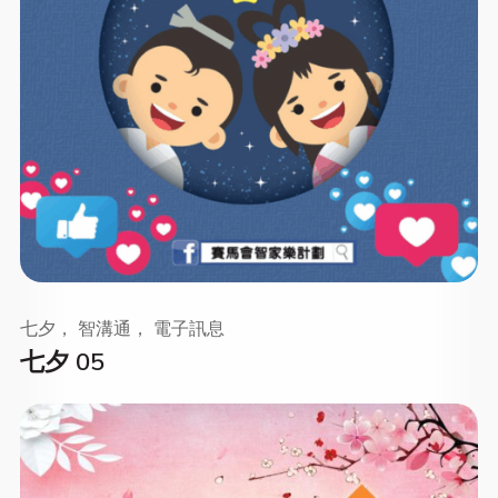
七夕， 智溝通， 電子訊息
七夕 05