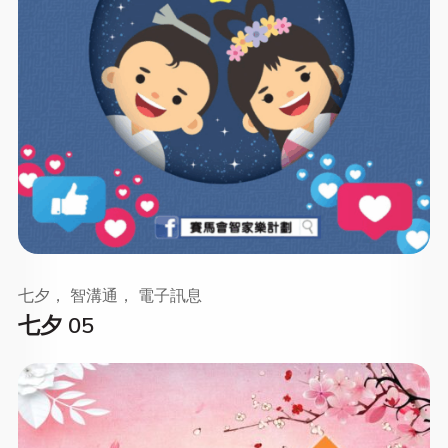
七夕， 智溝通， 電子訊息
七夕 05