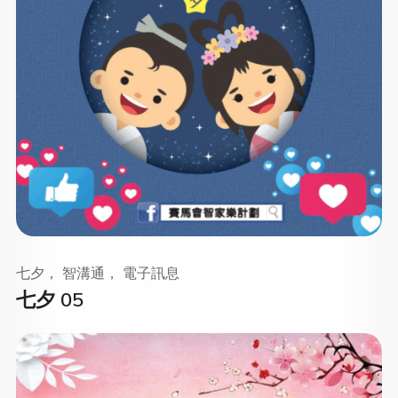
七夕， 智溝通， 電子訊息
七夕 05