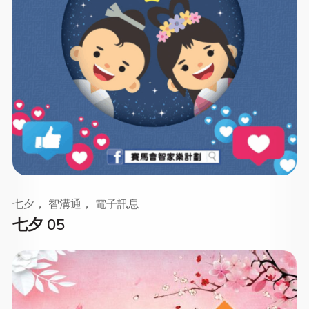
七夕， 智溝通， 電子訊息
七夕 05