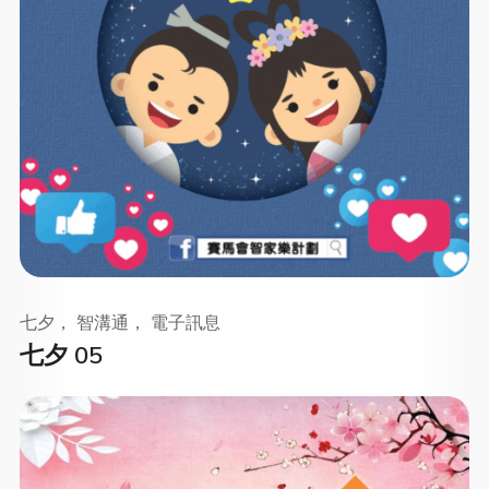
七夕， 智溝通， 電子訊息
七夕 05