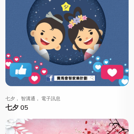
七夕， 智溝通， 電子訊息
七夕 05