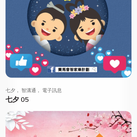
七夕， 智溝通， 電子訊息
七夕 05