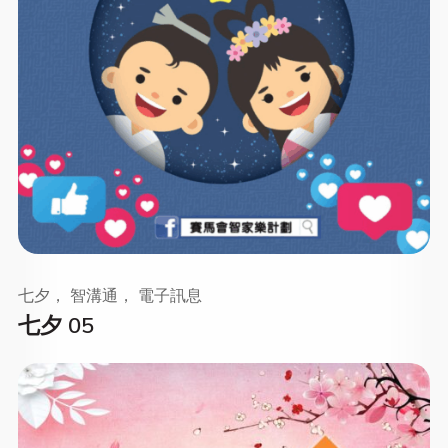
七夕， 智溝通， 電子訊息
七夕 05