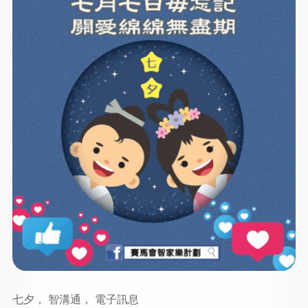
七夕， 智溝通， 電子訊息