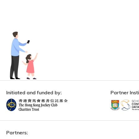
Initiated and funded by:
Partner Insti
Partners: