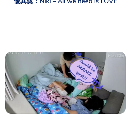
優異獎：Niki – All we need is LOVE