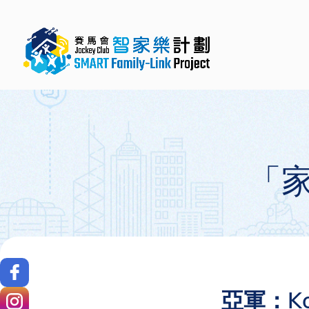
「
亞軍：Ko