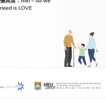
優異獎：Niki – All we
need is LOVE