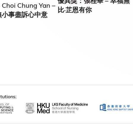
優異獎：張桂華 – 幸福無
hoi Chung Yan –
比·芷恩有你
無小事盡訴心中意
tutions: