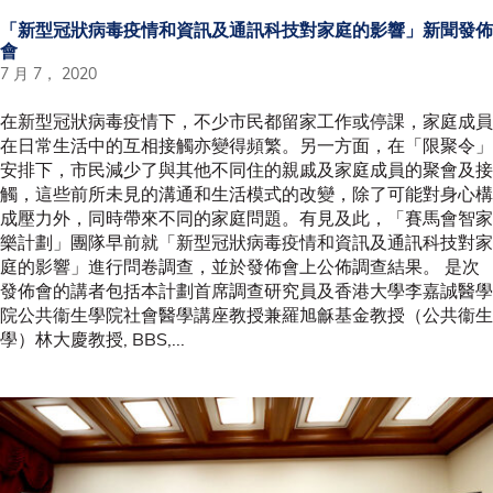
「新型冠狀病毒疫情和資訊及通訊科技對家庭的影響」新聞發佈
會
7 月 7， 2020
在新型冠狀病毒疫情下，不少市民都留家工作或停課，家庭成員
在日常生活中的互相接觸亦變得頻繁。另一方面，在「限聚令」
安排下，市民減少了與其他不同住的親戚及家庭成員的聚會及接
觸，這些前所未見的溝通和生活模式的改變，除了可能對身心構
成壓力外，同時帶來不同的家庭問題。有見及此，「賽馬會智家
樂計劃」團隊早前就「新型冠狀病毒疫情和資訊及通訊科技對家
庭的影響」進行問卷調查，並於發佈會上公佈調查結果。 是次
發佈會的講者包括本計劃首席調查研究員及香港大學李嘉誠醫學
院公共衞生學院社會醫學講座教授兼羅旭龢基金教授（公共衞生
學）林大慶教授, BBS,...