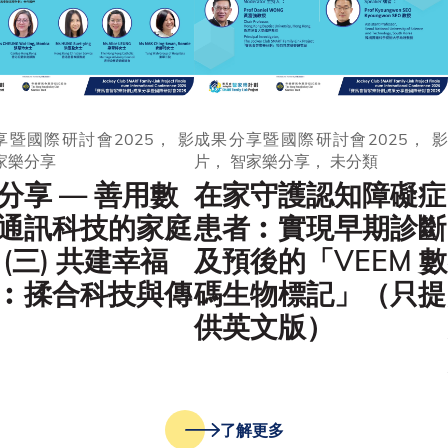
暨國際研討會2025， 影
成果分享暨國際研討會2025， 影
家樂分享
片， 智家樂分享， 未分類
分享 — 善用數
在家守護認知障礙症
通訊科技的家庭
患者︰實現早期診斷
 (三) 共建幸福
及預後的「VEEM 數
︰揉合科技與傳
碼生物標記」（只提
供英文版）
了解更多