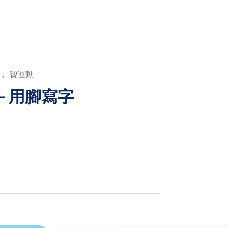
， 智運動
－用腳寫字