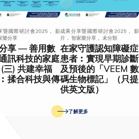
暨國際研討會2025， 影
成果分享暨國際研討會2025， 影
家樂分享
片， 智家樂分享， 未分類
分享 — 善用數
在家守護認知障礙症
通訊科技的家庭
患者︰實現早期診斷
 (三) 共建幸福
及預後的「VEEM 數
︰揉合科技與傳
碼生物標記」（只提
供英文版）
了解更多