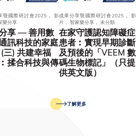
暨國際研討會2025， 影
成果分享暨國際研討會2025， 影
家樂分享
片， 智家樂分享， 未分類
分享 — 善用數
在家守護認知障礙症
通訊科技的家庭
患者︰實現早期診斷
 (三) 共建幸福
及預後的「VEEM 數
︰揉合科技與傳
碼生物標記」（只提
供英文版）
了解更多