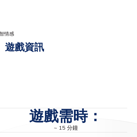
 智情感
》遊戲資訊
遊戲需時：
~ 15 分鐘