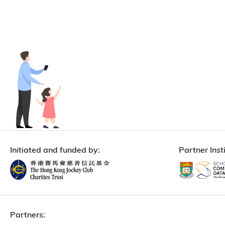
Initiated and funded by:
Partner Insti
Partners: