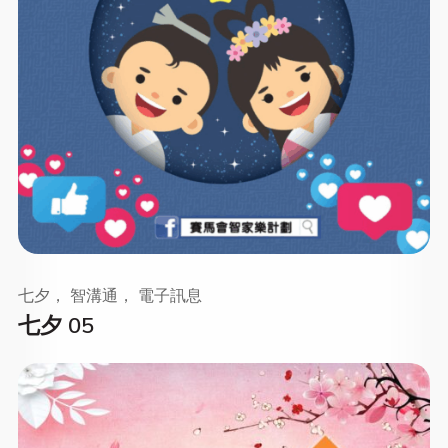
七夕， 智溝通， 電子訊息
七夕 05