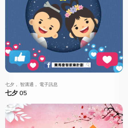
七夕， 智溝通， 電子訊息
七夕 05