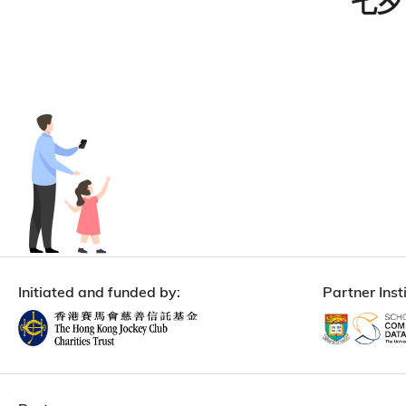
七夕 
Initiated and funded by:
Partner Insti