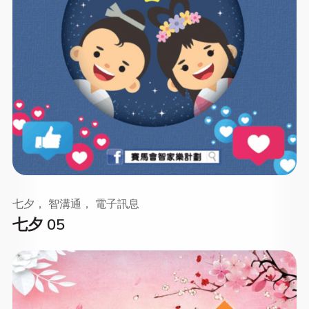
七夕， 智溝通， 電子訊息
七夕 05