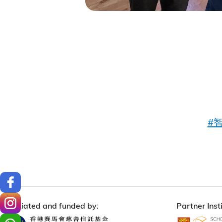
#
Initiated and funded by:
Partner Insti