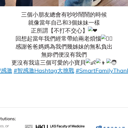
三個小朋友總會有吵吵鬧鬧的時候
就像當年自己和3個妹妹一樣
正所謂【不打不交心】
回想起當年我們經常帶給兩老煩惱
感謝爸爸媽媽為我們幾姊妹的無私負出
無妳們便沒有我們
更沒有我這三個可愛的小寶貝
智感激
#智感激Hashtag大挑戰
#SmartFamilyThank
tutions: