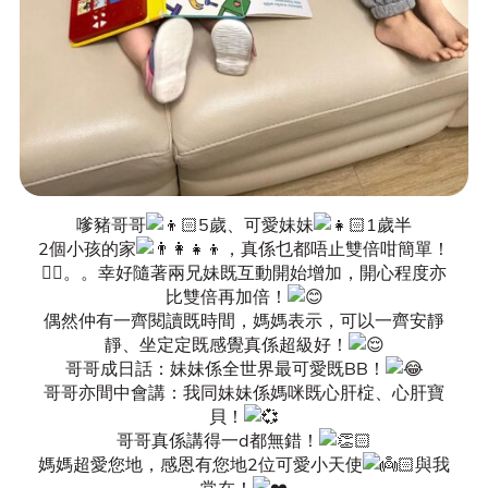
嗲豬哥哥
5歲、可愛妹妹
1歲半
2個小孩的家
，真係乜都唔止雙倍咁簡單！
😵‍💫
。。幸好隨著兩兄妹既互動開始增加，開心程度亦
比雙倍再加倍！
偶然仲有一齊閱讀既時間，媽媽表示，可以一齊安靜
靜、坐定定既感覺真係超級好！
哥哥成日話：妹妹係全世界最可愛既BB！
哥哥亦間中會講：我同妹妹係媽咪既心肝椗、心肝寶
貝！
哥哥真係講得一d都無錯！
媽媽超愛您地，感恩有您地2位可愛小天使
與我
常在！