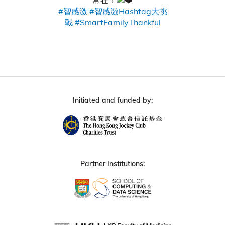
#智感激
#智感激Hashtag大挑
戰
#SmartFamilyThankful
Initiated and funded by:
Partner Institutions: