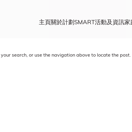
主頁
關於計劃
SMART活動及資訊
家
your search, or use the navigation above to locate the post.