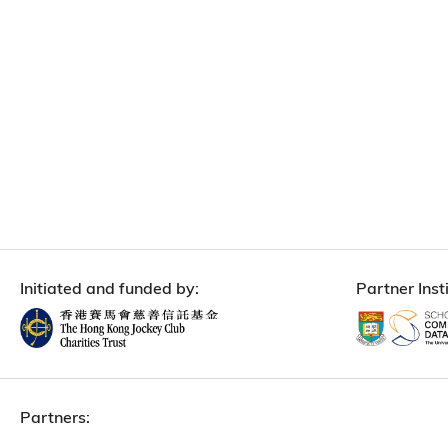
Initiated and funded by:
Partner Insti
Partners: