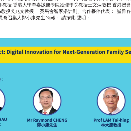
剛教授 香港大學李嘉誠醫學院護理學院教授王文炳教授 香港浸
系教授吳兆文教授 「賽馬會智家樂計劃」合作夥伴代表： 聖雅
會召集人鄭小康先生 簡報： 請按此 聲明︰...