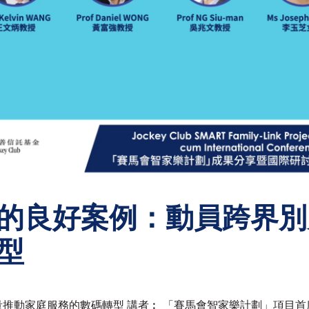
的良好案例：動員跨界別
型
量推動家庭服務的數碼轉型 講者︰ 「賽馬會智家樂計劃」項目首