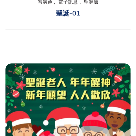
智溝通， 電子訊息， 聖誕節
聖誕-01