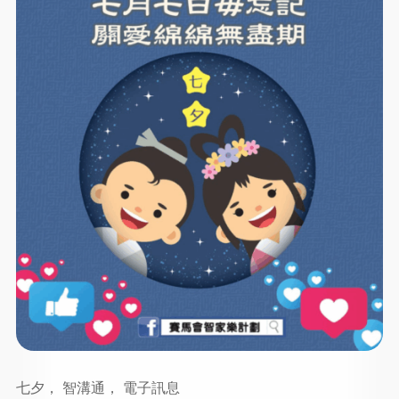
七夕， 智溝通， 電子訊息