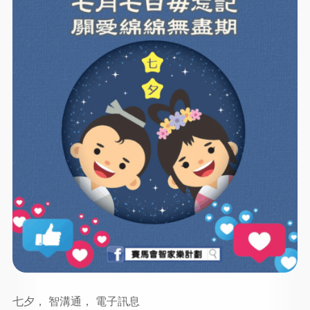
七夕， 智溝通， 電子訊息