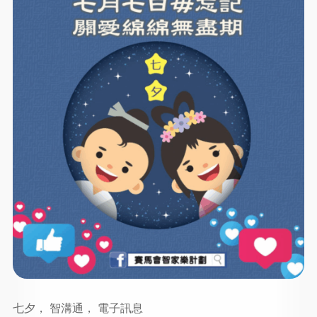
七夕， 智溝通， 電子訊息