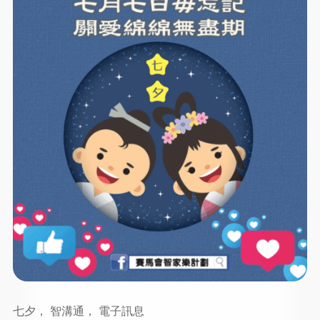
七夕， 智溝通， 電子訊息