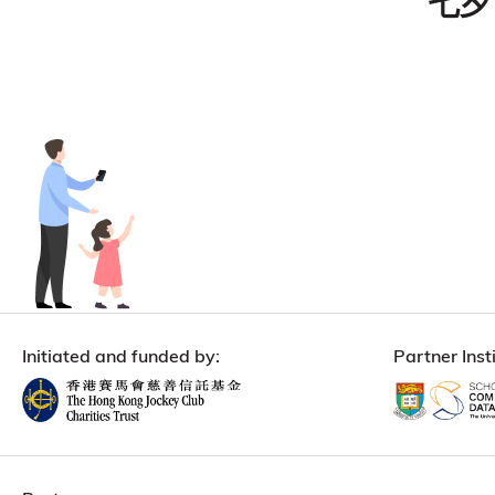
七夕 
Initiated and funded by:
Partner Insti