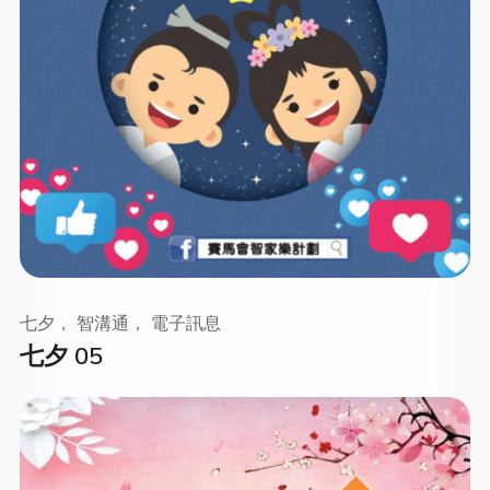
七夕， 智溝通， 電子訊息
七夕 05