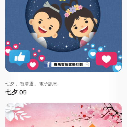
七夕， 智溝通， 電子訊息
七夕 05