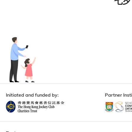
七夕 
Initiated and funded by:
Partner Insti