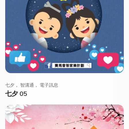
七夕， 智溝通， 電子訊息
七夕 05