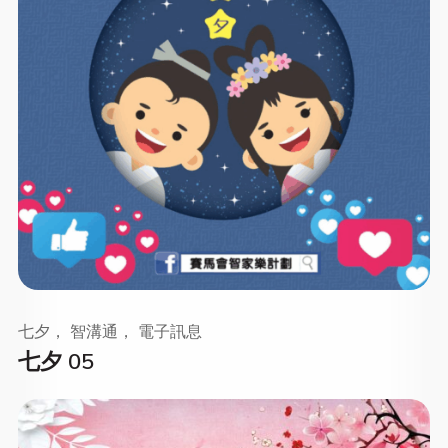
七夕， 智溝通， 電子訊息
七夕 05