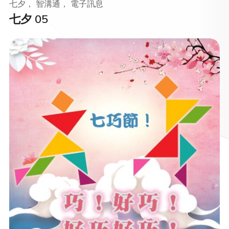
七夕， 智溝通， 電子訊息
七夕 05