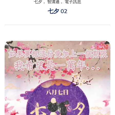
七夕， 智溝通， 電子訊息
七夕 02