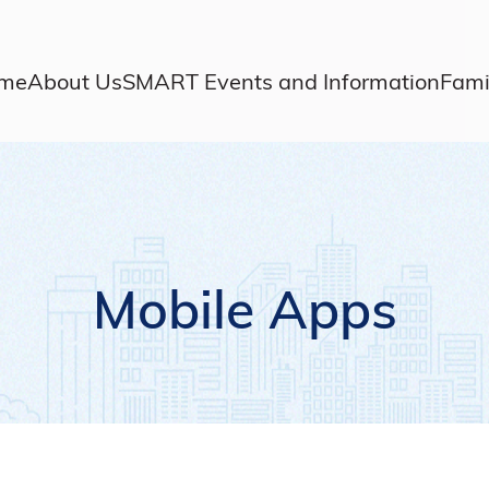
me
About Us
SMART Events and Information
Fami
Mobile Apps