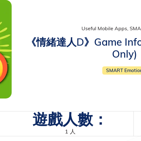
Useful Mobile Apps, SM
《情緒達人D》Game Inform
Only)
SMART Emotio
遊戲人數：
1 人