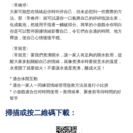
〈常喚停〉
大家可能想在情緒起伏時叫停自己，但未必想到一些實際的方
法。那〈常喚停〉就可以讓你一口氣將自己的碎碎唸說出來，
化成氣泡，然後用手指逐一觸破得分。簡單的小遊戲令你明白
你是可以暫停困擾情緒影響自己，令它們在合適的時間、地方
釋放，使自己心情慢慢平穩。
〈常留意〉
〈常留意〉要我們煮沸開水，讓一家人有足夠的開水飲用，提
醒大家多點關顧自己的情緒，就像煮沸水時要留意水的溫度，
水煮開了就要熄火！不要讓水過度煮沸，釀成火災！
* 適合休閒互動
* 適合一家人一同練習情緒管理急救方法並進行小比拼
* 小遊戲適合任何時間使用 – 善用候車、聚會前等待時間的好
幫手
掃描或按二維碼下載：