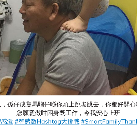
兒，孫仔成隻馬騮仔喺你頭上跳嚟跳去，你都好開心
您願意做咁困身既工作，令我安心上班
智感激
#智感激Hashtag大挑戰
#SmartFamilyThank