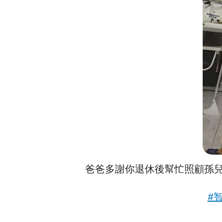
爸爸多謝你退休後幫忙照顧孫
#